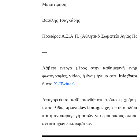
Με εκτίμηση,
Βασίλης Τσαγκάρης
Πρόεδρος Α.Σ.Α.Π. (Αθλητικό Σωματείο Αγίας Π
—
Λάβετε ενεργά μέρος στην καθημερινή εν
φωτογραφίες, video, ή ένα μήνυμα στο
info@apa
ή στο
X (Twitter)
.
Απαγορεύεται καθ’ οιονδήποτε τρόπο η χρήσ
ιστοσελίδας
aparaskevi-images.gr
, σε οποιοδήπ
και η αναπαραγωγή αυτών για εμπορικούς σκοπού
αντιστοίχων δικαιωμάτων.