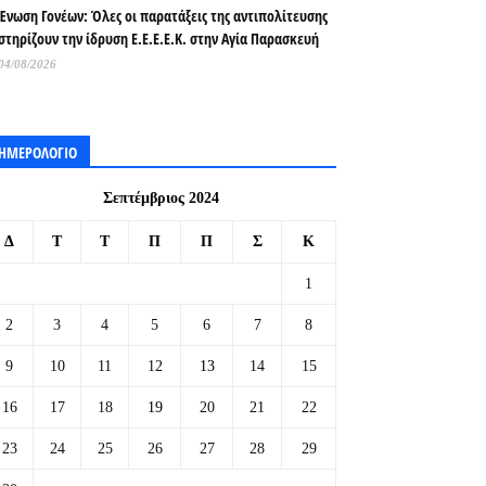
Ένωση Γονέων: Όλες οι παρατάξεις της αντιπολίτευσης
στηρίζουν την ίδρυση Ε.Ε.Ε.Ε.Κ. στην Αγία Παρασκευή
04/08/2026
ΗΜΕΡΟΛΟΓΙΟ
Σεπτέμβριος 2024
Δ
Τ
Τ
Π
Π
Σ
Κ
1
2
3
4
5
6
7
8
9
10
11
12
13
14
15
16
17
18
19
20
21
22
23
24
25
26
27
28
29