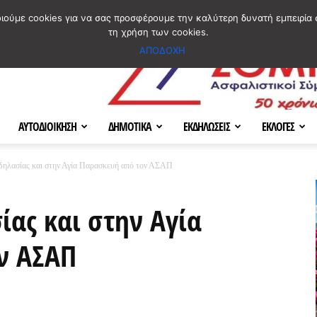
ΣΜΟΣ
ΧΑΡΤΗΣ
BLOG IMAGES
ΠΟΙΟΙ ΕΙΜΑΣΤΕ
[ ΕΠΙΚΟΙΝΩΝΙΑ ]
οιούμε cookies για να σας προσφέρουμε την καλύτερη δυνατή εμπειρία 
τη χρήση των cookies.
ΑΠΟΔΟΧΗ
ΑΥΤΟΔΙΟΙΚΗΣΗ
ΔΗΜΟΤΙΚΑ
ΕΚΔΗΛΩΣΕΙΣ
ΕΚΛΟΓΕΣ
ηλασίας και στην Αγία Παρασκευή από τον ΑΣΑΠ
ας και στην Αγία
ν ΑΣΑΠ