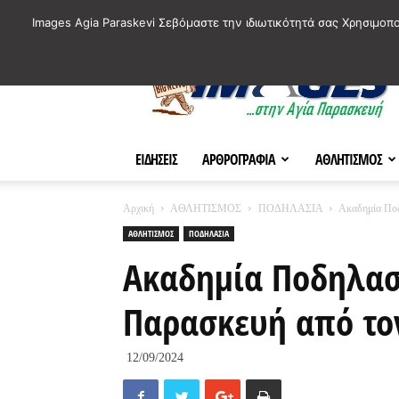
ΙΣΤΟΡΙΚΑ ΣΗΜΕΙΑ ΤΗΣ ΠΟΛΗΣ
ΠΛΗΡΟΦΟΡΙΕΣ
ΠΟΛΙΤΙ
Images Agia Paraskevi Σεβόμαστε την ιδιωτικότητά σας Χρησιμοπ
AParaskevi-
Images
ΕΙΔΗΣΕΙΣ
ΑΡΘΡΟΓΡΑΦΙΑ
ΑΘΛΗΤΙΣΜΟΣ
Αρχική
ΑΘΛΗΤΙΣΜΟΣ
ΠΟΔΗΛΑΣΙΑ
Ακαδημία Ποδ
ΑΘΛΗΤΙΣΜΟΣ
ΠΟΔΗΛΑΣΙΑ
Ακαδημία Ποδηλασί
Παρασκευή από το
12/09/2024