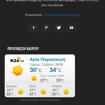
www.aparaskevi-images.gr στέλνοντας φωτογραφίες, video ή στείλτε
μας ένα μήνυμα.
Επικοινωνία:
info@aparaskevi-images.gr
ΠΡΟΓΝΩΣΗ ΚΑΙΡΟΥ
πρόγνωση καιρού από το weather.gr