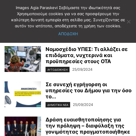
Images Agia Paraskevi Σεβόμαστε την ιδιωτικότητά σας
Χρησιμοποιούμε cookies για να σας προσφέρουμε την
καλύτερη δυνατή εμπειρία στη σελίδα μας. Συνεχίζοντας σε
Αρχική
2024
Σεπτέμβριος
25
αυτόν τον ιστότοπο, αποδέχεστε τη χρήση των cookies.
Ημερήσιο Αρχείο: 25/09/2024
ΑΠΟΔΟΧΗ
Νομοσχέδιο ΥΠΕΣ: Τι αλλάζει σε
επιδόματα, νυχτερινά και
προϋπηρεσίες στους ΟΤΑ
25/09/2024
ΑΥΤΟΔΙΟΙΚΗΣΗ
Σε συνεχή εγρήγορση οι
υπηρεσίες του Δήμου για την όσο
το...
25/09/2024
ΔΗΜΟΤΙΚΑ ΝΕΑ
Δράση ευαισθητοποίησης για
την πρόληψη – διαφύλαξη της
γονιμότητας πραγματοποιήθηκε