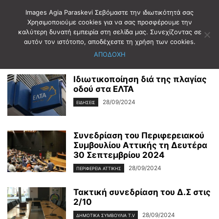
Images Agia Paraskevi Σεβόμαστε την ιδιωτικότητά σας
Χρησιμοποιούμε cookies για να σας προσφέρουμε την
καλύτερη δυνατή εμπειρία στη σελίδα μας. Συνεχίζοντας σε
Αρχική
2024
Σεπτέμβριος
28
αυτόν τον ιστότοπο, αποδέχεστε τη χρήση των cookies.
Ημερήσιο Αρχείο: 28/09/2024
ΑΠΟΔΟΧΗ
Ιδιωτικοποίηση διά της πλαγίας
οδού στα ΕΛΤΑ
28/09/2024
ΕΙΔΗΣΕΙΣ
Συνεδρίαση του Περιφερειακού
Συμβουλίου Αττικής τη Δευτέρα
30 Σεπτεμβρίου 2024
28/09/2024
ΠΕΡΙΦΕΡΕΙΑ ΑΤΤΙΚΗΣ
Τακτική συνεδρίαση του Δ.Σ στις
2/10
28/09/2024
ΔΗΜΟΤΙΚΑ ΣΥΜΒΟΥΛΙΑ T.V