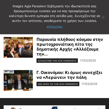
Images Agia Paraskevi Σεβόμαστε την ιδιωτικότητά σας
Χρησιμοποιούμε cookies για να σας προσφέρουμε την
καλύτερη δυνατή εμπειρία στη σελίδα μας. Συνεχίζοντας σε
Αρχική
2025
Φεβρουάριος
17
αυτόν τον ιστότοπο, αποδέχεστε τη χρήση των cookies.
Ημερήσιο Αρχείο: 17/02/2025
ΑΠΟΔΟΧΗ
Παρουσία πλήθους κόσμου στην
πρωτοχρονιάτικη πίτα της
δημοτικής Αρχής «Αλλάζουμε
την...
17/02/2025
ΑΛΛΆΖΟΥΜΕ ΤΗΝ ΑΓΊΑ ΠΑΡΑΣΚΕΥΉ
Γ. Οικονόμου: Κι όμως συνεχίζει
να «Λερώνει» την πόλη
17/02/2025
ΝΈΑ ΑΡΧΉ ΓΙΑ ΤΗΝ ΑΓΊΑ ΠΑΡΑΣΚΕΥΉ