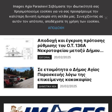
Images Agia Paraskevi Σεβόμαστε την ιδιωτικότητά σας
Χρησιμοποιούμε cookies για να σας προσφέρουμε την
καλύτερη δυνατή εμπειρία στη σελίδα μας. Συνεχίζοντας σε
Αρχική
2025
Φεβρουάριος
20
αυτόν τον ιστότοπο, αποδέχεστε τη χρήση των cookies.
Ημερήσιο Αρχείο: 20/02/2025
ΑΠΟΔΟΧΗ
Αποδοχή και έγκριση πρότασης
ρύθμισης του Ο.Τ. 136Α
Νεκροταφείου μεταξύ Δήμου...
20/02/2025
EDITORIAL
Σε ετοιμότητα ο Δήμος Αγίας
Παρασκευής λόγω της
επικείμενης κακοκαιρίας
20/02/2025
ΔΗΜΟΤΙΚΑ ΝΕΑ