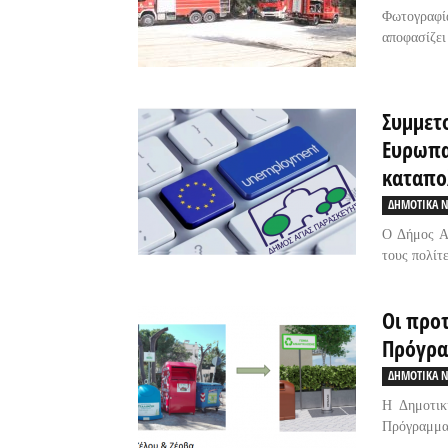
Φωτογραφί
αποφασίζει
Συμμετ
Ευρωπα
καταπο
ΔΗΜΟΤΙΚΑ Ν
Ο Δήμος Α
τους πολίτε
Οι προτ
Πρόγρα
ΔΗΜΟΤΙΚΑ Ν
Η Δημοτικ
Πρόγραμμα 