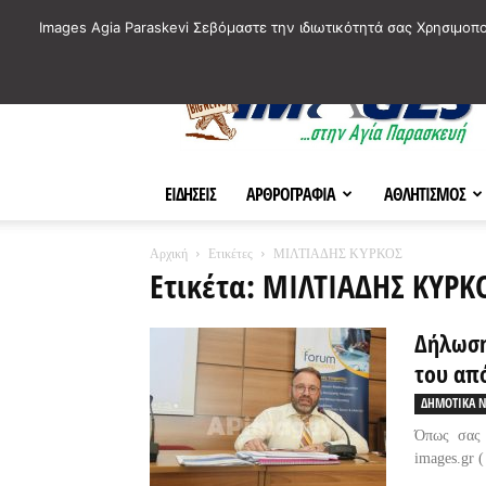
ΙΣΤΟΡΙΚΑ ΣΗΜΕΙΑ ΤΗΣ ΠΟΛΗΣ
ΠΛΗΡΟΦΟΡΙΕΣ
ΠΟΛΙΤΙ
Images Agia Paraskevi Σεβόμαστε την ιδιωτικότητά σας Χρησιμοπ
AParaskevi-
Images
ΕΙΔΗΣΕΙΣ
ΑΡΘΡΟΓΡΑΦΙΑ
ΑΘΛΗΤΙΣΜΟΣ
Αρχική
Ετικέτες
ΜΙΛΤΙΑΔΗΣ ΚΥΡΚΟΣ
Ετικέτα: ΜΙΛΤΙΑΔΗΣ ΚΥΡΚ
Δήλωση
του απ
ΔΗΜΟΤΙΚΑ Ν
Όπως σας 
images.gr (