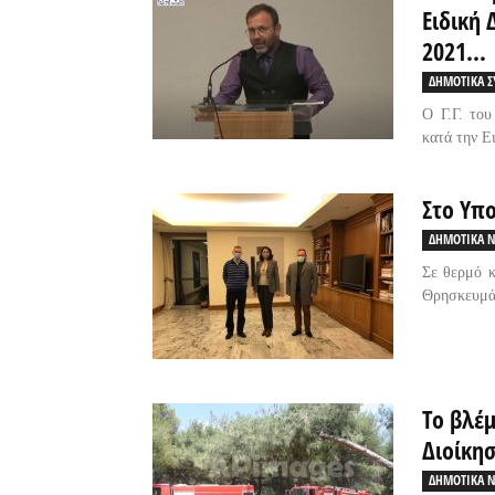
Ειδική 
2021...
ΔΗΜΟΤΙΚΑ Σ
Ο Γ.Γ. το
κατά την Ε
Στο Υπο
ΔΗΜΟΤΙΚΑ Ν
Σε θερμό κ
Θρησκευμάτ
Το βλέμ
Διοίκη
ΔΗΜΟΤΙΚΑ Ν