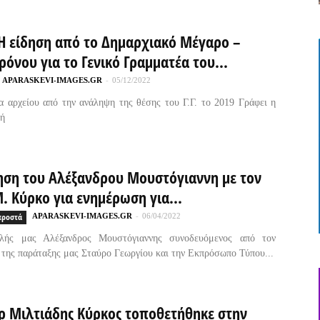
Η είδηση από το Δημαρχιακό Μέγαρο –
ρόνου για το Γενικό Γραμματέα του...
APARASKEVI-IMAGES.GR
-
05/12/2022
 αρχείου από την ανάληψη της θέσης του Γ.Γ. το 2019 Γράφει η
ή
ηση του Αλέξανδρου Μουστόγιαννη με τον
 Μ. Κύρκο για ενημέρωση για...
προστά
APARASKEVI-IMAGES.GR
-
06/04/2022
λής μας Αλέξανδρος Μουστόγιαννης συνοδευόμενος από τον
της παράταξης μας Σταύρο Γεωργίου και την Εκπρόσωπο Τύπου...
Δρ Μιλτιάδης Κύρκος τοποθετήθηκε στην