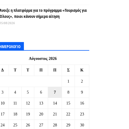
Άνοιξε η πλατφόρμα για το πρόγραμμα «Τουρισμός για
Όλους», ποιοι κάνουν σήμερα αίτηση
05/08/2026
ΗΜΕΡΟΛΟΓΙΟ
Αύγουστος 2026
Δ
Τ
Τ
Π
Π
Σ
Κ
1
2
3
4
5
6
7
8
9
10
11
12
13
14
15
16
17
18
19
20
21
22
23
24
25
26
27
28
29
30