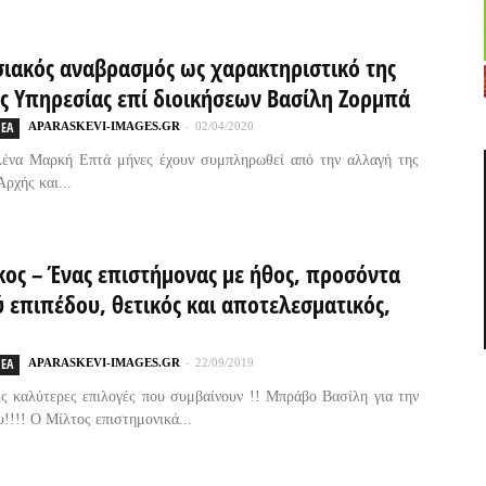
σιακός αναβρασμός ως χαρακτηριστικό της
ής Υπηρεσίας επί διοικήσεων Βασίλη Ζορμπά
ΕΑ
APARASKEVI-IMAGES.GR
-
02/04/2020
Λένα Μαρκή Επτά μήνες έχουν συμπληρωθεί από την αλλαγή της
ρχής και...
κος – Ένας επιστήμονας με ήθος, προσόντα
 επιπέδου, θετικός και αποτελεσματικός,
ΕΑ
APARASKEVI-IMAGES.GR
-
22/09/2019
ις καλύτερες επιλογές που συμβαίνουν !! Μπράβο Βασίλη για την
υ!!!! Ο Μίλτος επιστημονικά...