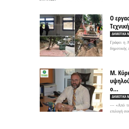
Ο εργα
Τεχνικ
ΔΗΜΟΤΙΚΑ Ν
Γράφει η 
δημοτικής Α
Μ. Κύρ
υψηλού
ο...
ΔΗΜΟΤΙΚΑ Ν
--- «Από τ
επιλογή σο