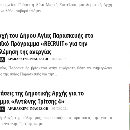
α αρχείου Γράφει η Λένα Μαρκή Επιτέλους μια δημοτική Αρχή
 να λάβει σοβαρά υπόψιν...
οχή του Δήμου Αγίας Παρασκευής στο
ϊκό Πρόγραμμα «RECRUIT» για την
λέμηση της ανεργίας
ΕΑ
APARASKEVI-IMAGES.GR
-
04/04/2021
γίας Παρασκευής βρίσκεται στην ευχάριστη θέση να ενημερώσει
ς της Αγίας Παρασκευής για την...
άσεις της Δημοτικής Αρχής για το
μμα «Αντώνης Τρίτσης 4»
ΕΑ
APARASKEVI-IMAGES.GR
-
05/03/2021
ή Αρχή της πόλης μας, παρουσιάζει τις προτάσεις της για το
«Αντώνης Τρίτσης 4» με...