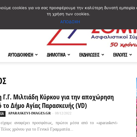
ΣΜΟΣ
ΧΑΡΤΗΣ
BLOG IMAGES
ΠΟΙΟΙ ΕΙΜΑΣΤΕ
[ ΕΠΙΚΟΙΝΩΝΙΑ ]
οιούμε cookies για να σας προσφέρουμε την καλύτερη δυνατή εμπειρία 
τη χρήση των cookies.
ΑΠΟΔΟΧΗ
ΑΥΤΟΔΙΟΙΚΗΣΗ
ΔΗΜΟΤΙΚΑ
ΕΚΔΗΛΩΣΕΙΣ
ΕΚΛΟΓΕΣ
ΟΣ
 Γ.Γ. Μιλτιάδη Κύρκου για την αποχώρηση
ό το Δήμο Αγίας Παρασκευής (VD)
ΕΑ
APARASKEVI-IMAGES.GR
-
08/12/2022
είχαμε αναφέρει προσφάτως, πρώτοι μέσα από το «aparaskevi-
 Τέλος χρόνου για το Γενικό Γραμματέα...