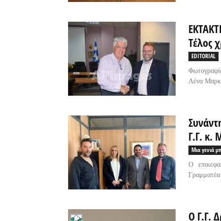
ΕΚΤΑΚΤ
Τέλος χ
EDITORIAL
Φωτογραφία
Λένα Μαρκ
Συνάντ
Γ.Γ. κ.
Μια γενιά μ
Ο επικεφα
Γραμματέα 
Ο Γ.Γ. 