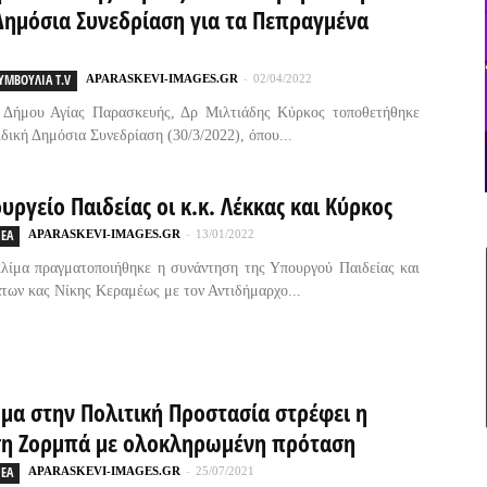
Δημόσια Συνεδρίαση για τα Πεπραγμένα
ΥΜΒΟΥΛΙΑ T.V
APARASKEVI-IMAGES.GR
-
02/04/2022
υ Δήμου Αγίας Παρασκευής, Δρ Μιλτιάδης Κύρκος τοποθετήθηκε
ιδική Δημόσια Συνεδρίαση (30/3/2022), όπου...
υργείο Παιδείας οι κ.κ. Λέκκας και Κύρκος
ΕΑ
APARASKEVI-IMAGES.GR
-
13/01/2022
λίμα πραγματοποιήθηκε η συνάντηση της Υπουργού Παιδείας και
ων κας Νίκης Κεραμέως με τον Αντιδήμαρχο...
μα στην Πολιτική Προστασία στρέφει η
ση Ζορμπά με ολοκληρωμένη πρόταση
ΕΑ
APARASKEVI-IMAGES.GR
-
25/07/2021