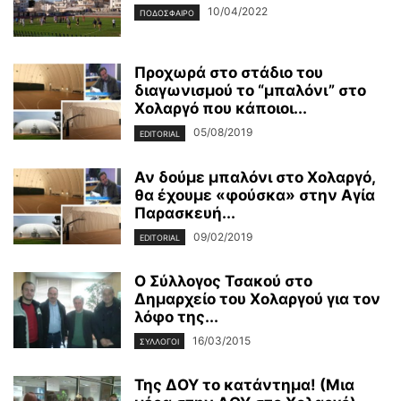
10/04/2022
ΠΟΔΟΣΦΑΙΡΟ
Προχωρά στο στάδιο του
διαγωνισμού το “μπαλόνι” στο
Χολαργό που κάποιοι...
05/08/2019
EDITORIAL
Αν δούμε μπαλόνι στο Χολαργό,
θα έχουμε «φούσκα» στην Αγία
Παρασκευή...
09/02/2019
EDITORIAL
Ο Σύλλογος Τσακού στο
Δημαρχείο του Χολαργού για τον
λόφο της...
16/03/2015
ΣΥΛΛΟΓΟΙ
Της ΔΟΥ το κατάντημα! (Μια