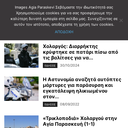
Images Agia Paraskevi Σεβόμαστε την ιδιωτικότητά σας
Χρησιμοποιούμε cookies για να σας προσφέρουμε την
καλύτερη δυνατή εμπειρία στη σελίδα μας. Συνεχίζοντας σε
Αρχική
Ετικέτες
ΧΟΛΑΡΓΟΣ
αυτόν τον ιστότοπο, αποδέχεστε τη χρήση των cookies.
ΧΟΛΑΡΓΟΣ
ΑΠΟΔΟΧΗ
Χολαργός: Διαρρήκτης
κρύφτηκε σε πατάρι πίσω από
τις βαλίτσες για να...
30/10/2024
ΕΙΔΗΣΕΙΣ
Η Αστυνομία αναζητά αυτόπτες
μάρτυρες για παράσυρση και
εγκατάλειψη ηλικιωμένου
στον...
08/09/2022
ΕΙΔΗΣΕΙΣ
«Τρικλοποδιά» Χολαργού στην
Αγία Παρασκευή (1-1)