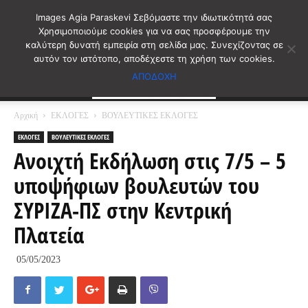
Images Agia Paraskevi Σεβόμαστε την ιδιωτικότητά σας
Χρησιμοποιούμε cookies για να σας προσφέρουμε την
καλύτερη δυνατή εμπειρία στη σελίδα μας. Συνεχίζοντας σε
αυτόν τον ιστότοπο, αποδέχεστε τη χρήση των cookies.
ΑΠΟΔΟΧΗ
Αρχική
ΕΚΛΟΓΕΣ
ΒΟΥΛΕΥΤΙΚΕΣ ΕΚΛΟΓΕΣ
ΕΚΛΟΓΕΣ
ΒΟΥΛΕΥΤΙΚΕΣ ΕΚΛΟΓΕΣ
Ανοιχτή Εκδήλωση στις 7/5 – 5
υποψήφιων βουλευτών του
ΣΥΡΙΖΑ-ΠΣ στην Κεντρική
Πλατεία
05/05/2023