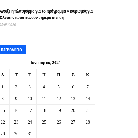
Άνοιξε η πλατφόρμα για το πρόγραμμα «Τουρισμός για
Όλους», ποιοι κάνουν σήμερα αίτηση
05/08/2026
ΗΜΕΡΟΛΟΓΙΟ
Ιανουάριος 2024
Δ
Τ
Τ
Π
Π
Σ
Κ
1
2
3
4
5
6
7
8
9
10
11
12
13
14
15
16
17
18
19
20
21
22
23
24
25
26
27
28
29
30
31