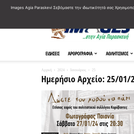
ΙΣΤΟΡΙΚΑ ΣΗΜΕΙΑ ΤΗΣ ΠΟΛΗΣ
ΠΛΗΡΟΦΟΡΙΕΣ
ΠΟΛΙΤΙ
Images Agia Paraskevi Σεβόμαστε την ιδιωτικότητά σας Χρησιμοπ
AParaskevi-
Images
ΕΙΔΗΣΕΙΣ
ΑΡΘΡΟΓΡΑΦΙΑ
ΑΘΛΗΤΙΣΜΟΣ
Αρχική
2024
Ιανουάριος
25
Ημερήσιο Αρχείο: 25/01/