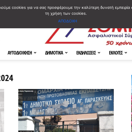
ΣΜΟΣ
ΧΑΡΤΗΣ
BLOG IMAGES
ΠΟΙΟΙ ΕΙΜΑΣΤΕ
[ ΕΠΙΚΟΙΝΩΝΙΑ ]
οιούμε cookies για να σας προσφέρουμε την καλύτερη δυνατή εμπειρία 
τη χρήση των cookies.
ΑΠΟΔΟΧΗ
ΑΥΤΟΔΙΟΙΚΗΣΗ
ΔΗΜΟΤΙΚΑ
ΕΚΔΗΛΩΣΕΙΣ
ΕΚΛΟΓΕΣ
2024