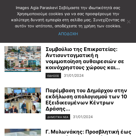
Images Agia Paraskevi Σεβόμαστε την ιδιωτικότητά σας
Χρησιμοποιούμε cookies για να σας προσφέρουμε την
καλύτερη δυνατή εμπειρία στη σελίδα μας. Συνεχίζοντας σε
Αρχική
2024
Ιανουάριος
31
αυτόν τον ιστότοπο, αποδέχεστε τη χρήση των cookies.
Ημερήσιο Αρχείο: 31/01/2024
ΑΠΟΔΟΧΗ
Συμβούλιο της Επικρατείας:
Αντισυνταγματική η
νομιμοποίηση αυθαιρεσιών σε
κοινόχρηστους χώρους και...
31/01/2024
ΕΙΔΗΣΕΙΣ
Παρέμβαση του Δημάρχου στην
εκδήλωση απολογισμού των 10
Εξειδικευμένων Κέντρων
Δράσης...
31/01/2024
ΔΗΜΟΤΙΚΑ ΝΕΑ
Γ. Μυλωνάκης: Προσβλητική έως