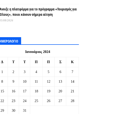
Άνοιξε η πλατφόρμα για το πρόγραμμα «Τουρισμός για
Όλους», ποιοι κάνουν σήμερα αίτηση
05/08/2026
ΗΜΕΡΟΛΟΓΙΟ
Ιανουάριος 2024
Δ
Τ
Τ
Π
Π
Σ
Κ
1
2
3
4
5
6
7
8
9
10
11
12
13
14
15
16
17
18
19
20
21
22
23
24
25
26
27
28
29
30
31