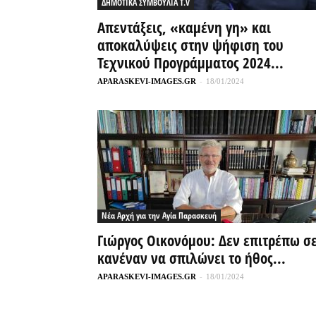
ΔΗΜΟΤΙΚΑ ΣΥΜΒΟΥΛΙΑ T.V
Απεντάξεις, «καμένη γη» και
αποκαλύψεις στην ψήφιση του
Τεχνικού Προγράμματος 2024...
APARASKEVI-IMAGES.GR
-
18/01/2024
Νέα Αρχή για την Αγία Παρασκευή
Γιώργος Οικονόμου: Δεν επιτρέπω σ
κανέναν να σπιλώνει το ήθος...
APARASKEVI-IMAGES.GR
-
18/01/2024