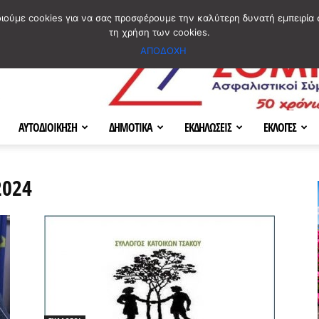
ΣΜΟΣ
ΧΑΡΤΗΣ
BLOG IMAGES
ΠΟΙΟΙ ΕΙΜΑΣΤΕ
[ ΕΠΙΚΟΙΝΩΝΙΑ ]
οιούμε cookies για να σας προσφέρουμε την καλύτερη δυνατή εμπειρία 
τη χρήση των cookies.
ΑΠΟΔΟΧΗ
ΑΥΤΟΔΙΟΙΚΗΣΗ
ΔΗΜΟΤΙΚΑ
ΕΚΔΗΛΩΣΕΙΣ
ΕΚΛΟΓΕΣ
2024