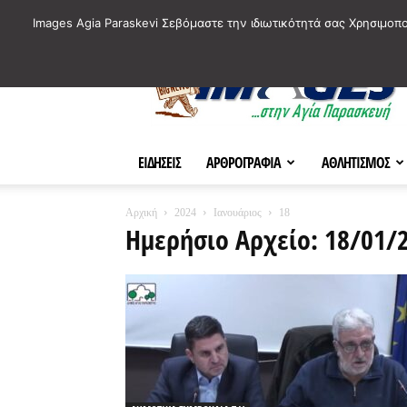
ΙΣΤΟΡΙΚΑ ΣΗΜΕΙΑ ΤΗΣ ΠΟΛΗΣ
ΠΛΗΡΟΦΟΡΙΕΣ
ΠΟΛΙΤΙ
Images Agia Paraskevi Σεβόμαστε την ιδιωτικότητά σας Χρησιμοπ
AParaskevi-
Images
ΕΙΔΗΣΕΙΣ
ΑΡΘΡΟΓΡΑΦΙΑ
ΑΘΛΗΤΙΣΜΟΣ
Αρχική
2024
Ιανουάριος
18
Ημερήσιο Αρχείο: 18/01/