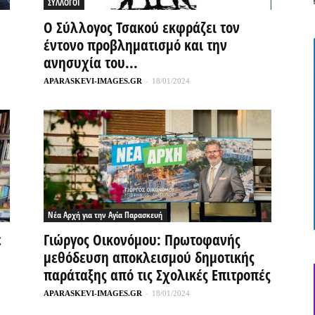
ΣΥΛΛΟΓΟΙ
O Σύλλογος Τσακού εκφράζει τον
έντονο προβληματισμό και την
ανησυχία του...
APARASKEVI-IMAGES.GR
-
18/01/2024
Νέα Αρχή για την Αγία Παρασκευή
ε
Γιώργος Οικονόμου: Πρωτοφανής
μεθόδευση αποκλεισμού δημοτικής
παράταξης από τις Σχολικές Επιτροπές
APARASKEVI-IMAGES.GR
-
18/01/2024