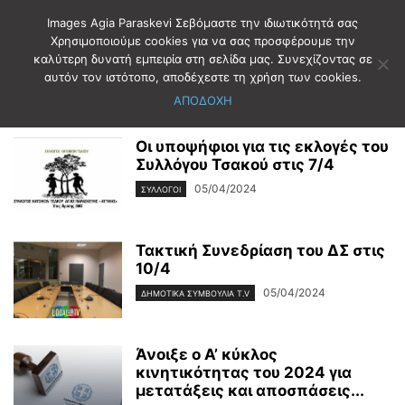
Images Agia Paraskevi Σεβόμαστε την ιδιωτικότητά σας
Χρησιμοποιούμε cookies για να σας προσφέρουμε την
καλύτερη δυνατή εμπειρία στη σελίδα μας. Συνεχίζοντας σε
Αρχική
2024
Απρίλιος
5
αυτόν τον ιστότοπο, αποδέχεστε τη χρήση των cookies.
Ημερήσιο Αρχείο: 05/04/2024
ΑΠΟΔΟΧΗ
Οι υποψήφιοι για τις εκλογές του
Συλλόγου Τσακού στις 7/4
05/04/2024
ΣΥΛΛΟΓΟΙ
Τακτική Συνεδρίαση του ΔΣ στις
10/4
05/04/2024
ΔΗΜΟΤΙΚΑ ΣΥΜΒΟΥΛΙΑ T.V
Άνοιξε ο Α’ κύκλος
κινητικότητας του 2024 για
μετατάξεις και αποσπάσεις...