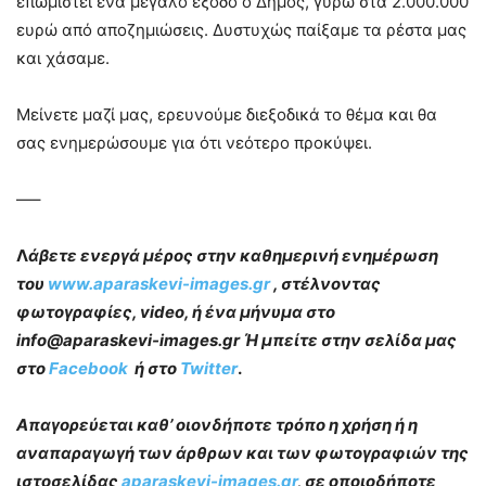
επωμιστεί ένα μεγάλο έξοδο ο Δήμος, γύρω στα 2.000.000
ευρώ από αποζημιώσεις. Δυστυχώς παίξαμε τα ρέστα μας
και χάσαμε.
Μείνετε μαζί μας, ερευνούμε διεξοδικά το θέμα και θα
σας ενημερώσουμε για ότι νεότερο προκύψει.
—–
Λ
άβετε ενεργά μέρος στην καθημερινή ενημέρωση
του
www.aparaskevi-images.gr
, στέλνοντας
φωτογραφίες, video, ή ένα μήνυμα στο
info@aparaskevi-images.gr Ή μπείτε στην σελίδα μας
στο
Facebook
ή στο
Twitter
.
Απαγορεύεται καθ’ οιονδήποτε τρόπο η χρήση ή η
αναπαραγωγή των άρθρων και των φωτογραφιών της
ιστοσελίδας
aparaskevi-images.gr
, σε οποιοδήποτε