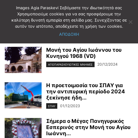
Images Agia Paraskevi Σεβόμαστε την ιδιωτικότητά σας
Χρησιμοποιούμε cookies για να σας προσφέρουμε την
καλύτερη δυνατή εμπειρία στη σελίδα μας. Συνεχίζοντας σε
Αρχική
Ετικέτες
ΑΓΙΟΣ ΙΩΑΝΝΗΣ ΚΥΝΗΓΟΣ
αυτόν τον ιστότοπο, αποδέχεστε τη χρήση των cookies.
ΑΓΙΟΣ ΙΩΑΝΝΗΣ ΚΥΝΗΓΟΣ
ΑΠΟΔΟΧΗ
Μονή του Αγίου Ιωάννου του
Κυνηγού 1968 (VD)
20/12/2024
ΑΓΙΟΠΑΡΑΣΚΕΥΙΩΤΙΚΕΣ ΜΝΗΜΕΣ
H προετοιμασία του ΣΠΑΥ για
την αντιπυρική περίοδο 2024
ξεκίνησε ήδη...
01/12/2023
ΣΠΑΥ
Σήμερα ο Μέγας Πανηγυρικός
Εσπερινός στην Μονή του Αγίου
Ιωάννη...